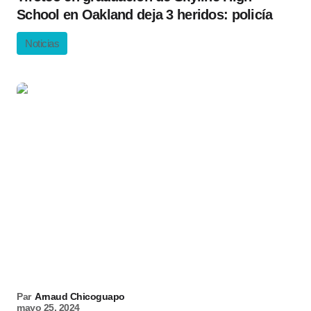
School en Oakland deja 3 heridos: policía
Noticias
Par
Arnaud Chicoguapo
mayo 25, 2024