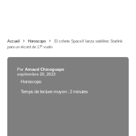
Accueil
Horoscopo
El cohete SpaceX lanza satélites Starlink
para un récord de 17º vuelo
Par
Arnaud Chicoguapo
septiembre 20, 2023
Horoscopo
Temps de lecture moyen : 2 minutes