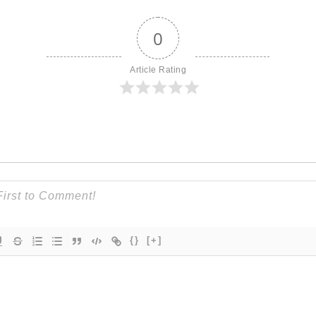
0
Article Rating
{}
[+]