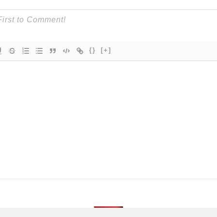
{}
[+]