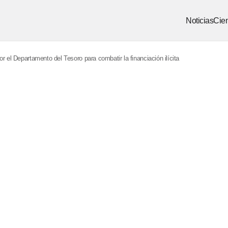
Noticias
Cien
r el Departamento del Tesoro para combatir la financiación ilícita