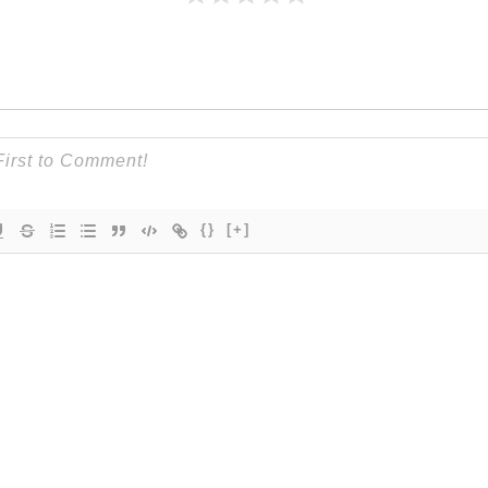
{}
[+]