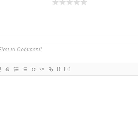
{}
[+]