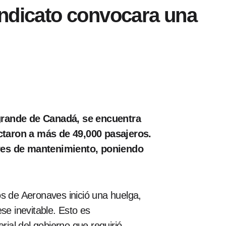
indicato convocara una
grande de Canadá, se encuentra
ctaron a más de
49,000 pasajeros
.
ores de mantenimiento, poniendo
os de Aeronaves inició una huelga,
se inevitable. Esto es
ial del gobierno que requirió