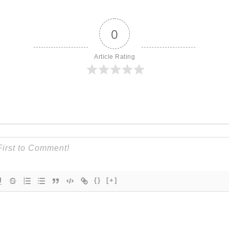
0
Article Rating
{}
[+]