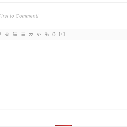
{}
[+]