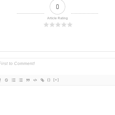
0
Article Rating
{}
[+]