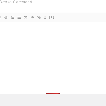
{}
[+]