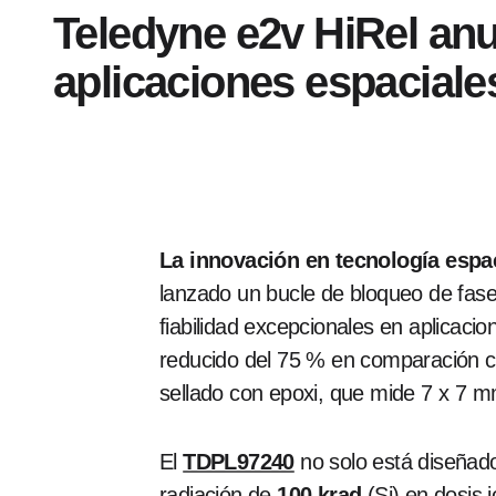
Teledyne e2v HiRel anun
aplicaciones espacial
La innovación en tecnología espac
lanzado un bucle de bloqueo de fas
fiabilidad excepcionales en aplicaci
reducido del 75 % en comparación c
sellado con epoxi, que mide 7 x 7 m
El
TDPL97240
no solo está diseñado
radiación de
100 krad
(Si) en dosis i