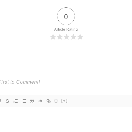
0
Article Rating
{}
[+]