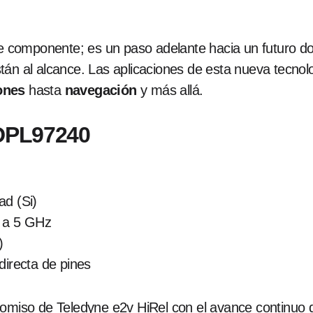
componente; es un paso adelante hacia un futuro don
tán al alcance. Las aplicaciones de esta nueva tecno
ones
hasta
navegación
y más allá.
TDPL97240
ad (Si)
a 5 GHz
)
directa de pines
romiso de Teledyne e2v HiRel con el avance continuo d