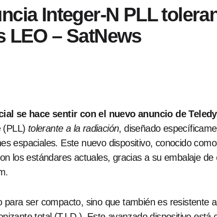
cia Integer-N PLL toleran
es LEO – SatNews
ial se hace sentir con el nuevo anuncio de Teled
e (PLL)
tolerante a la radiación
, diseñado específicame
ones espaciales. Este nuevo dispositivo, conocido com
on los estándares actuales, gracias a su embalaje de
m.
 para ser compacto, sino que también es resistente a l
onizante total (T.I.D.). Este avanzado dispositivo está 