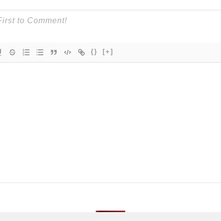
{}
[+]