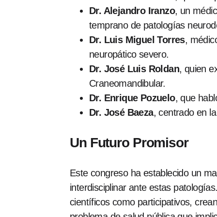
Dr. Alejandro Iranzo
, un médic
temprano de patologías neurod
Dr. Luis Miguel Torres
, médico
neuropático severo.
Dr. José Luis Roldan
, quien e
Craneomandibular.
Dr. Enrique Pozuelo
, que habl
Dr. José Baeza
, centrado en l
Un Futuro Promisor
Este congreso ha establecido un m
interdisciplinar ante estas patologí
científicos como participativos, cr
problema de salud pública que implic