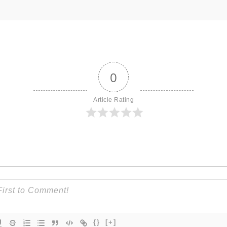
0
Article Rating
{}
[+]