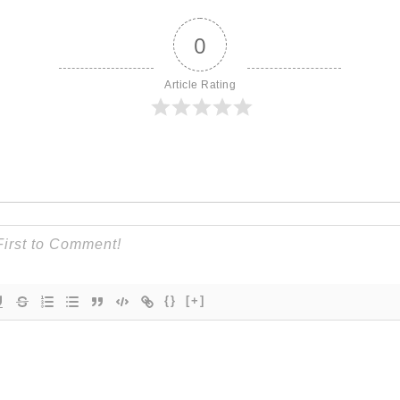
0
Article Rating
{}
[+]