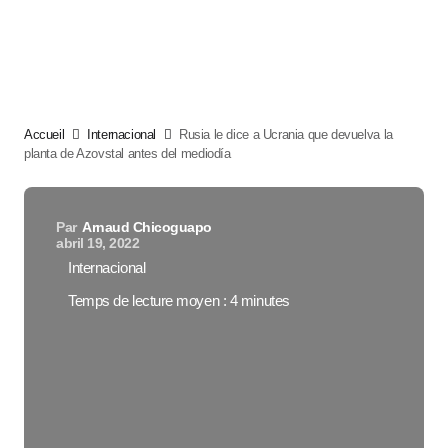
Accueil
Internacional
Rusia le dice a Ucrania que devuelva la
planta de Azovstal antes del mediodía
Par
Arnaud Chicoguapo
abril 19, 2022
Internacional
Temps de lecture moyen : 4 minutes