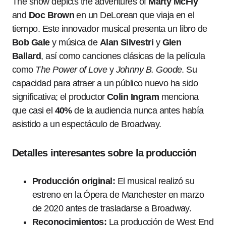
The show depicts the adventures of
Marty McFly
and
Doc Brown
en un DeLorean que viaja en el
tiempo. Este innovador musical presenta un libro de
Bob Gale
y música de
Alan Silvestri
y
Glen
Ballard
, así como canciones clásicas de la película
como
The Power of Love
y
Johnny B. Goode
. Su
capacidad para atraer a un público nuevo ha sido
significativa; el productor
Colin Ingram
menciona
que casi el
40%
de la audiencia nunca antes había
asistido a un espectáculo de Broadway.
Detalles interesantes sobre la producción
Producción original:
El musical realizó su
estreno en la Ópera de Manchester en marzo
de 2020 antes de trasladarse a Broadway.
Reconocimientos:
La producción de West End