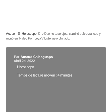
Accueil
Horoscopo
¿Qué no tuvo ojos, caminó sobre zancos y
murió en ‘Paleo Pompeya’? Este viejo chiflado.
Par
Arnaud Chicoguapo
abril 24, 2022
Horoscopo
Temps de lecture moyen : 4 minutes