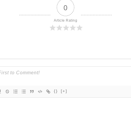
0
Article Rating
{}
[+]