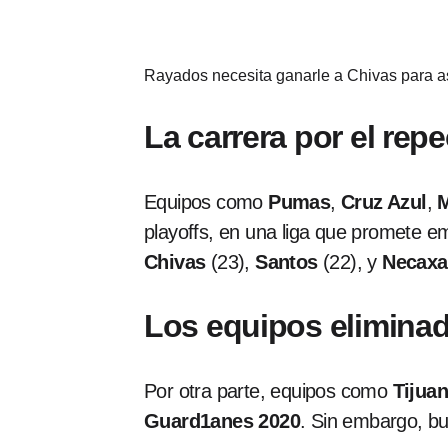
Rayados necesita ganarle a Chivas para ase
La carrera por el rep
Equipos como
Pumas
,
Cruz Azul
,
M
playoffs, en una liga que promete em
Chivas
(23),
Santos
(22), y
Necaxa
Los equipos elimina
Por otra parte, equipos como
Tijua
Guard1anes 2020
. Sin embargo, bu