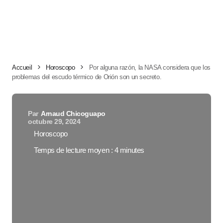
Accueil
Horoscopo
Por alguna razón, la NASA considera que los
problemas del escudo térmico de Orión son un secreto.
Par
Arnaud Chicoguapo
octubre 29, 2024
Horoscopo
Temps de lecture moyen : 4 minutes