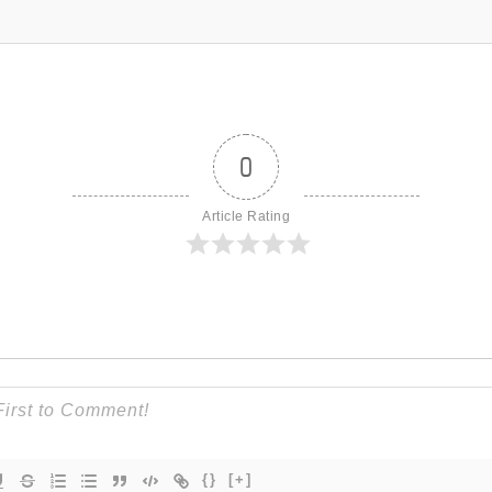
0
Article Rating
{}
[+]