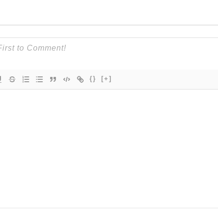
{}
[+]