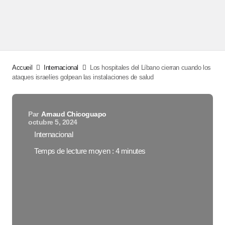
Accueil
Internacional
Los hospitales del Líbano cierran cuando los
ataques israelíes golpean las instalaciones de salud
Par
Arnaud Chicoguapo
octubre 5, 2024
Internacional
Temps de lecture moyen : 4 minutes