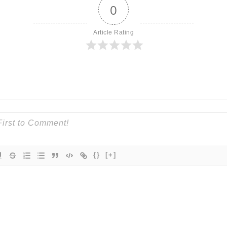
0
Article Rating
{}
[+]