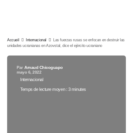
Accueil
Internacional
Las fuerzas rusas se enfocan en destruir las
unidades ucranianas en Azovstal, dice el ejército ucraniano
Par
Arnaud Chicoguapo
mayo 6, 2022
Internacional
Temps de lecture moyen : 3 minutes