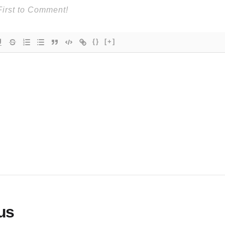
{}
[+]
lus