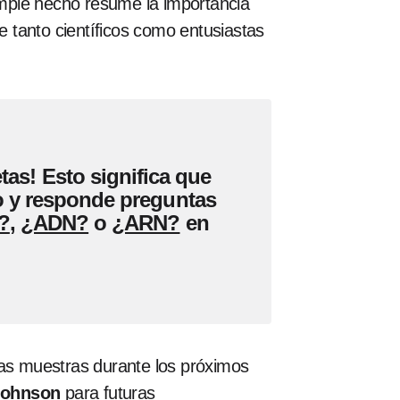
simple hecho resume la importancia
e tanto científicos como entusiastas
tas!
Esto significa que
do y responde preguntas
?
,
¿ADN?
o
¿ARN?
en
las muestras durante los próximos
Johnson
para futuras