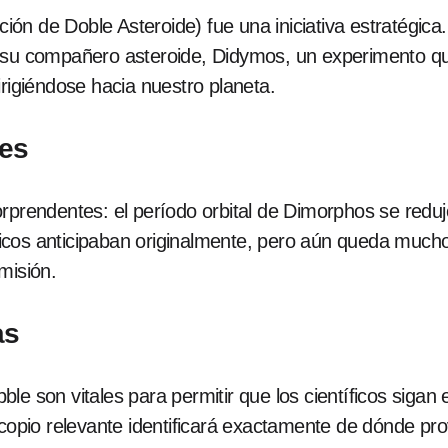
n de Doble Asteroide) fue una iniciativa estratégica. 
e su compañero asteroide, Didymos, un experimento qu
irigiéndose hacia nuestro planeta.
tes
orprendentes: el período orbital de Dimorphos se redu
tíficos anticipaban originalmente, pero aún queda mucho
misión.
as
e son vitales para permitir que los científicos sigan e
escopio relevante identificará exactamente de dónde p