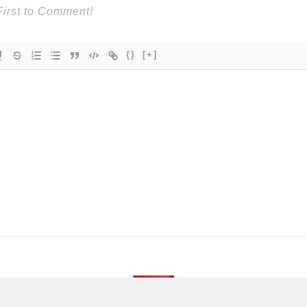
{}
[+]