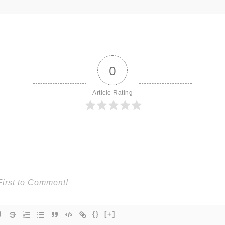
0
Article Rating
{}
[+]