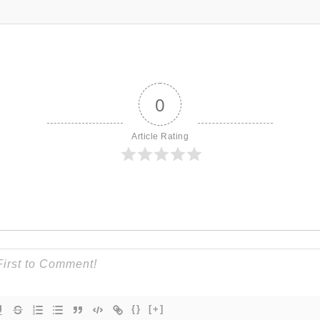
0
Article Rating
{}
[+]