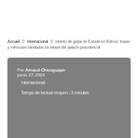
Accueil
Internacional
Intento de golpe de Estado en Bolivia: tropas
y vehículos blindados se retiran del palacio presidencial
Par
Arnaud Chicoguapo
junio 27, 2024
Internacional
Temps de lecture moyen : 3 minutes