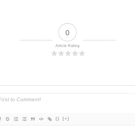
0
Article Rating
{}
[+]