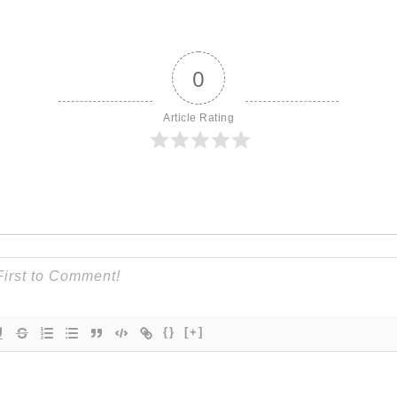
0
Article Rating
{}
[+]