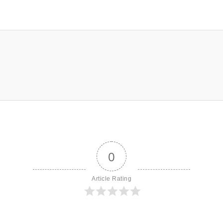
0
Article Rating