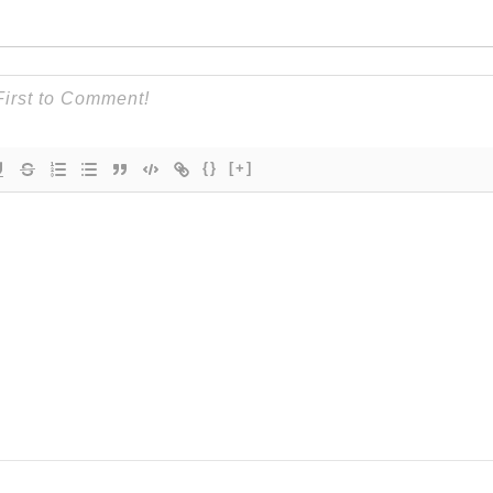
{}
[+]