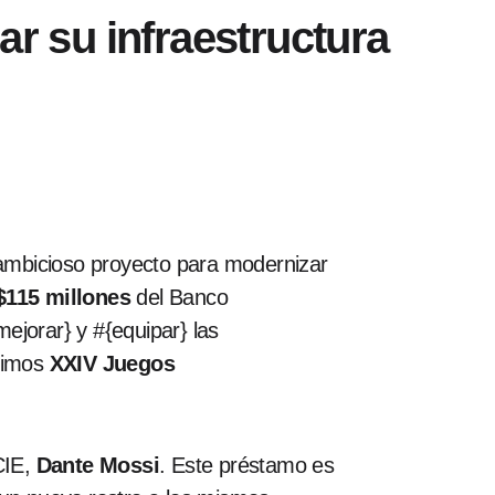
ar su infraestructura
ambicioso proyecto para modernizar
$115 millones
del Banco
ejorar} y #{equipar} las
óximos
XXIV Juegos
CIE,
Dante Mossi
. Este préstamo es