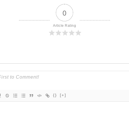
0
Article Rating
{}
[+]