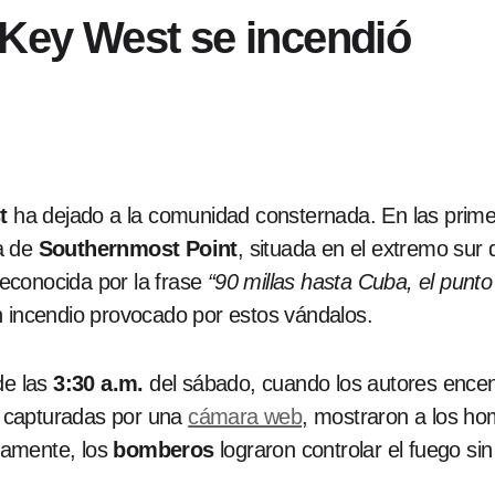
 Key West se incendió
t
ha dejado a la comunidad consternada. En las prim
a de
Southernmost Point
, situada en el extremo sur de
econocida por la frase
“90 millas hasta Cuba, el punt
 incendio provocado por estos vándalos.
de las
3:30 a.m.
del sábado, cuando los autores encend
 capturadas por una
cámara web
, mostraron a los ho
damente, los
bomberos
lograron controlar el fuego si