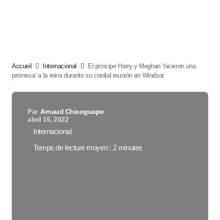
Accueil
Internacional
El príncipe Harry y Meghan ‘hicieron una
promesa’ a la reina durante su cordial reunión en Windsor
Par
Arnaud Chicoguapo
abril 16, 2022
Internacional
Temps de lecture moyen : 2 minutes