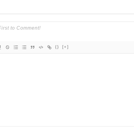
{}
[+]