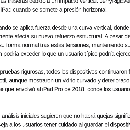
ras traseras debido a un impacto vertical. JerryRigEv
 iPad cuando se somete a presión horizontal.
ndo se aplica fuerza desde una curva vertical, donde 
mente afecta su nuevo refuerzo estructural. A pesar d
su forma normal tras estas tensiones, manteniendo su
 podría exceder lo que un usuario típico podría ejerce
 pruebas rigurosas, todos los dispositivos continuaron
táctil, aunque mostraron un vidrio curvado y deteriora
te
que envolvió al iPad Pro de 2018, donde los usuario
análisis iniciales sugieren que no habrá quejas signif
a a los usuarios tener cuidado al guardar el disposit