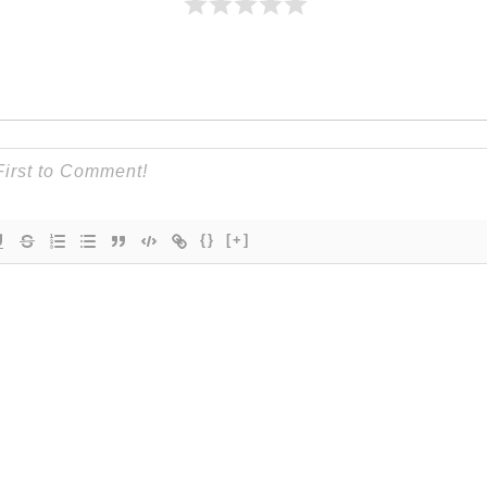
{}
[+]