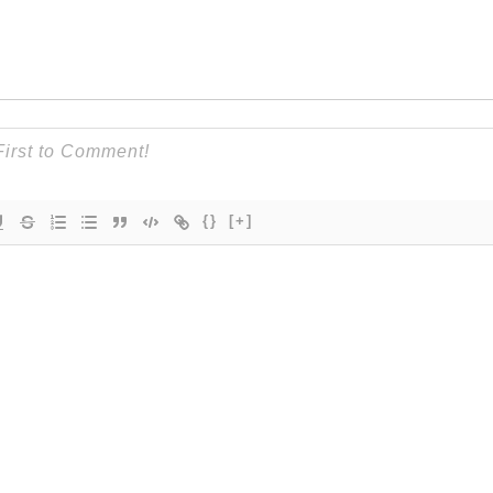
{}
[+]