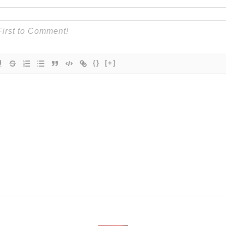
{}
[+]