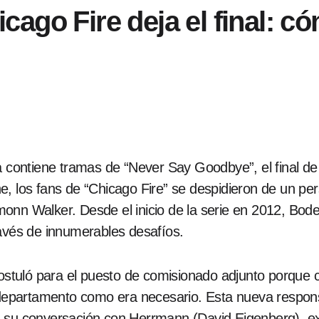
go Fire deja el final: có
a contiene tramas de “Never Say Goodbye”, el final d
 los fans de “Chicago Fire” se despidieron de un perso
onn Walker. Desde el inicio de la serie en 2012, Bode
ravés de innumerables desafíos.
postuló para el puesto de comisionado adjunto porque 
l departamento como era necesario. Esta nueva respons
n su conversación con Herrmann (David Eigenberg), e