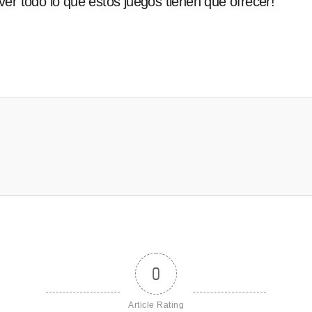
er todo lo que estos juegos tienen que ofrecer!
0
Article Rating