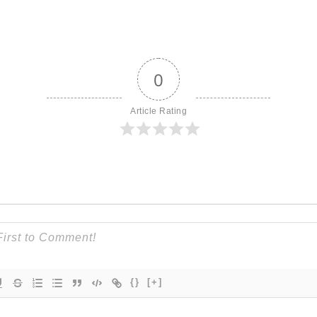
0
Article Rating
{}
[+]