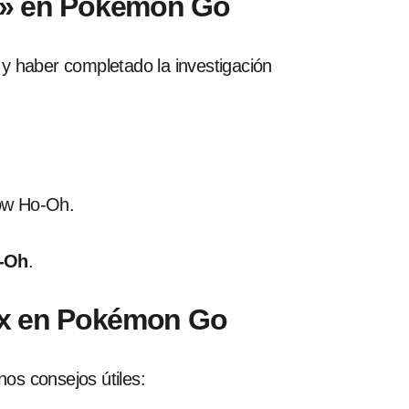
x» en Pokémon Go
y haber completado la investigación
dow Ho-Oh.
o-Oh
.
ex en Pokémon Go
nos consejos útiles: