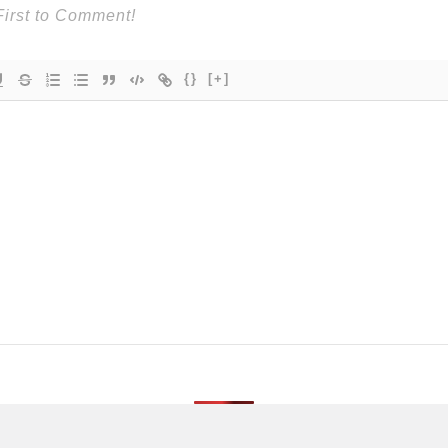
{}
[+]