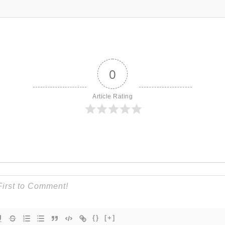
0
Article Rating
{}
[+]