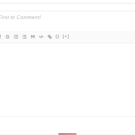
{}
[+]