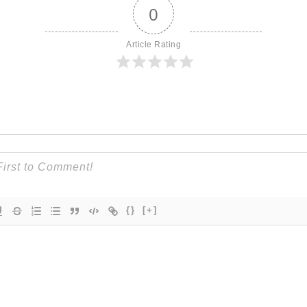
0
Article Rating
{}
[+]