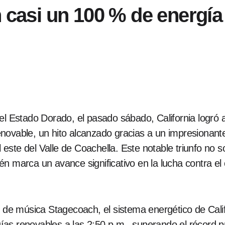
n casi un 100 % de energí
 el Estado Dorado, el pasado sábado, California logró
novable, un hito alcanzado gracias a un impresionante
l este del Valle de Coachella. Este notable triunfo no so
n marca un avance significativo en la lucha contra el c
l de música Stagecoach, el sistema energético de Cali
as renovables a las 2:50 p.m., superando el récord p