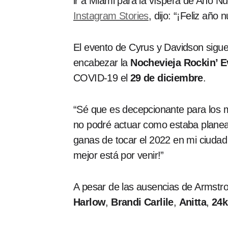
ir a Miami para la víspera de Año Nu
Instagram Stories
, dijo: “¡Feliz año
El evento de Cyrus y Davidson sigue
encabezar la
Nochevieja Rockin’ E
COVID-19 el
29 de diciembre
.
“Sé que es decepcionante para los mi
no podré actuar como estaba planea
ganas de tocar el 2022 en mi ciudad
mejor está por venir!”
A pesar de las ausencias de Armstro
Harlow
,
Brandi Carlile
,
Anitta
,
24