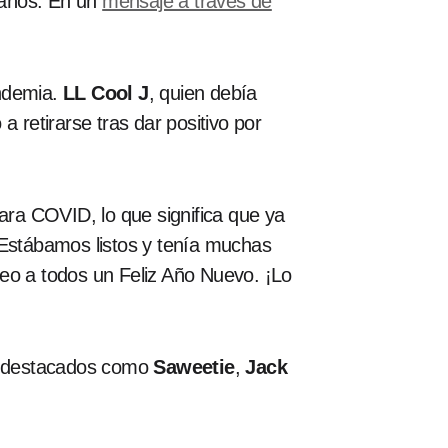
9 años. En un
mensaje a través de
andemia.
LL Cool J
, quien debía
 a retirarse tras dar positivo por
para COVID, lo que significa que ya
Estábamos listos y tenía muchas
seo a todos un Feliz Año Nuevo. ¡Lo
as destacados como
Saweetie
,
Jack