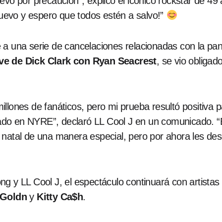
evo por precaución”, explicó el icónico rockstar de 4
 nuevo y espero que todos estén a salvo!”
 a una serie de cancelaciones relacionadas con la p
ve de Dick Clark con Ryan Seacrest
, se vio obligado
llones de fanáticos, pero mi prueba resultó positiva 
do en NYRE”, declaró LL Cool J en un comunicado. “
 natal de una manera especial, pero por ahora les de
ng y LL Cool J, el espectáculo continuará con artist
kGoldn
y
Kitty Ca$h
.