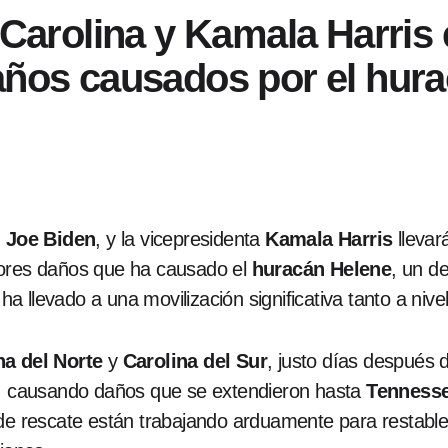
 Carolina y Kamala Harris 
años causados ​​por el hur
,
Joe Biden
, y la vicepresidenta
Kamala Harris
llevar
dores daños que ha causado el
huracán Helene
, un d
 ha llevado a una movilización significativa tanto a nive
na del Norte
y
Carolina del Sur
, justo días después 
o, causando daños que se extendieron hasta
Tenness
 de rescate están trabajando arduamente para restabl