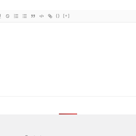
{}
[+]