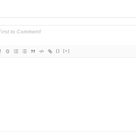
{}
[+]