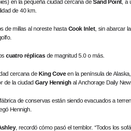
ies) en la pequeña ciudad cercana de
Sand Point
, a
didad de 40 km.
s de millas al noreste hasta
Cook Inlet
, sin abarcar 
golfo.
nos
cuatro réplicas
de magnitud 5.0 o más.
nidad cercana de
King Cove
en la península de Alaska
or de la ciudad
Gary Hennigh
al Anchorage Daily New
a fábrica de conservas están siendo evacuados a ter
regó Hennigh.
Ashley
, recordó cómo pasó el temblor. “Todos los sofás