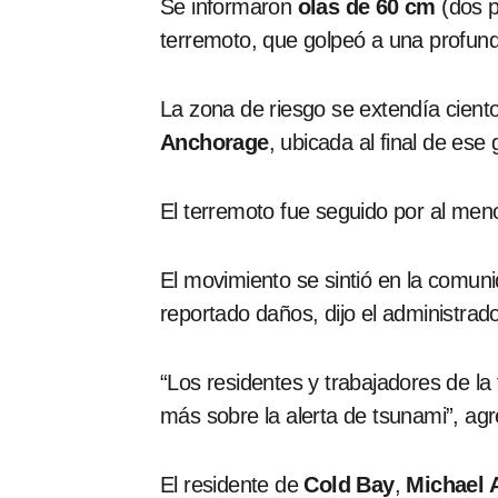
Se informaron
olas de 60 cm
(dos p
terremoto, que golpeó a una profun
La zona de riesgo se extendía ciento
Anchorage
, ubicada al final de ese 
El terremoto fue seguido por al me
El movimiento se sintió en la comu
reportado daños, dijo el administrad
“Los residentes y trabajadores de l
más sobre la alerta de tsunami”, ag
El residente de
Cold Bay
,
Michael 